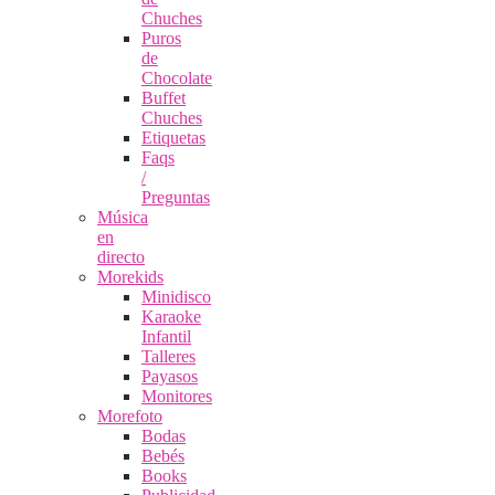
Chuches
Puros
de
Chocolate
Buffet
Chuches
Etiquetas
Faqs
/
Preguntas
Música
en
directo
Morekids
Minidisco
Karaoke
Infantil
Talleres
Payasos
Monitores
Morefoto
Bodas
Bebés
Books