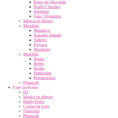
Puros de Chocolate
Buffet Chuches
Etiquetas
Faqs / Preguntas
Música en directo
Morekids
Minidisco
Karaoke Infantil
Talleres
Payasos
Monitores
Morefoto
Bodas
Bebés
Books
Publicidad
Promociones
Photocall
Especial Bodas
DJ
Música en directo
Buffet Dulce
Coches de Lujo
Fotógrafo
Photocall