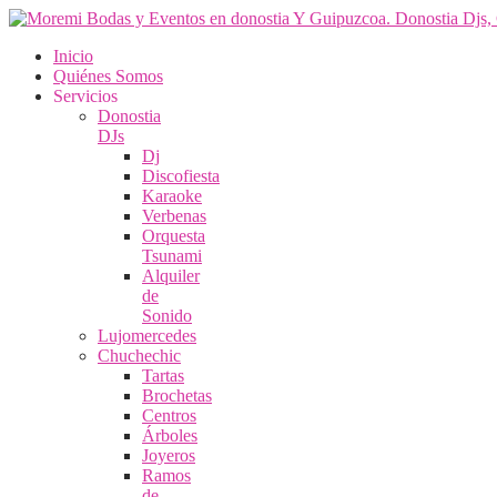
Inicio
Quiénes Somos
Servicios
Donostia
DJs
Dj
Discofiesta
Karaoke
Verbenas
Orquesta
Tsunami
Alquiler
de
Sonido
Lujomercedes
Chuchechic
Tartas
Brochetas
Centros
Árboles
Joyeros
Ramos
de