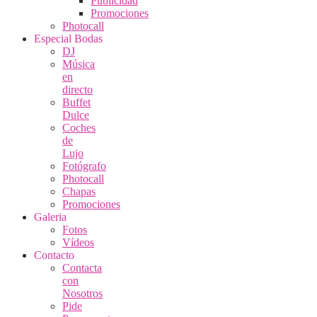
Publicidad
Promociones
Photocall
Especial Bodas
DJ
Música
en
directo
Buffet
Dulce
Coches
de
Lujo
Fotógrafo
Photocall
Chapas
Promociones
Galeria
Fotos
Vídeos
Contacto
Contacta
con
Nosotros
Pide