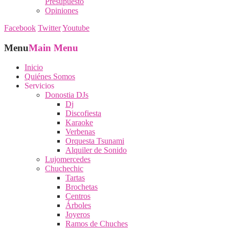
Presupuesto
Opiniones
Facebook
Twitter
Youtube
Menu
Main Menu
Inicio
Quiénes Somos
Servicios
Donostia DJs
Dj
Discofiesta
Karaoke
Verbenas
Orquesta Tsunami
Alquiler de Sonido
Lujomercedes
Chuchechic
Tartas
Brochetas
Centros
Árboles
Joyeros
Ramos de Chuches