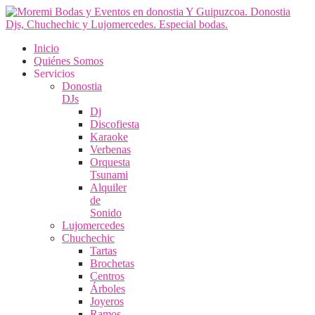
Inicio
Quiénes Somos
Servicios
Donostia
DJs
Dj
Discofiesta
Karaoke
Verbenas
Orquesta
Tsunami
Alquiler
de
Sonido
Lujomercedes
Chuchechic
Tartas
Brochetas
Centros
Árboles
Joyeros
Ramos