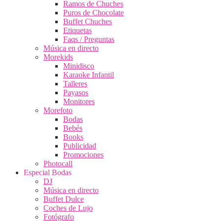
Ramos de Chuches
Puros de Chocolate
Buffet Chuches
Etiquetas
Faqs / Preguntas
Música en directo
Morekids
Minidisco
Karaoke Infantil
Talleres
Payasos
Monitores
Morefoto
Bodas
Bebés
Books
Publicidad
Promociones
Photocall
Especial Bodas
DJ
Música en directo
Buffet Dulce
Coches de Lujo
Fotógrafo