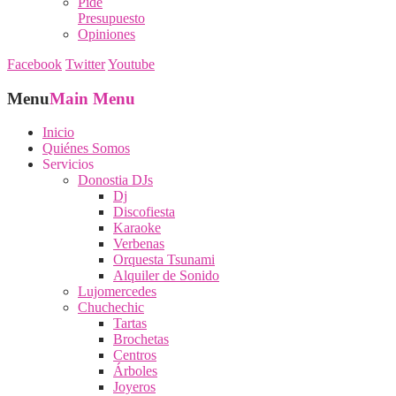
Pide
Presupuesto
Opiniones
Facebook
Twitter
Youtube
Menu
Main Menu
Inicio
Quiénes Somos
Servicios
Donostia DJs
Dj
Discofiesta
Karaoke
Verbenas
Orquesta Tsunami
Alquiler de Sonido
Lujomercedes
Chuchechic
Tartas
Brochetas
Centros
Árboles
Joyeros