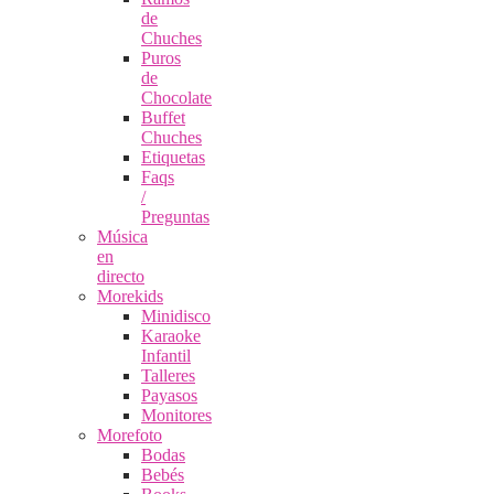
de
Chuches
Puros
de
Chocolate
Buffet
Chuches
Etiquetas
Faqs
/
Preguntas
Música
en
directo
Morekids
Minidisco
Karaoke
Infantil
Talleres
Payasos
Monitores
Morefoto
Bodas
Bebés