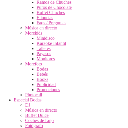
Ramos de Chuches
Puros de Chocolate
Buffet Chuches
Etiquetas
Faqs / Preguntas
Música en directo
Morekids
Minidisco
Karaoke Infantil
Talleres
Payasos
Monitores
Morefoto
Bodas
Bebés
Books
Publicidad
Promociones
Photocall
Especial Bodas
DJ
Música en directo
Buffet Dulce
Coches de Lujo
Fotógrafo