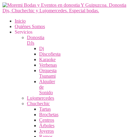
Inicio
Quiénes Somos
Servicios
Donostia
DJs
Dj
Discofiesta
Karaoke
Verbenas
Orquesta
Tsunami
Alquiler
de
Sonido
Lujomercedes
Chuchechic
Tartas
Brochetas
Centros
Árboles
Joyeros
Ramos