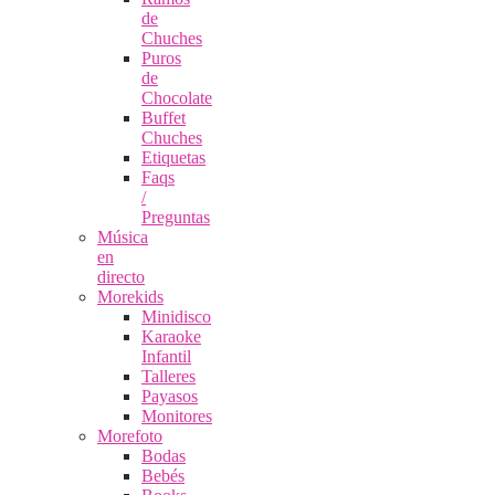
de
Chuches
Puros
de
Chocolate
Buffet
Chuches
Etiquetas
Faqs
/
Preguntas
Música
en
directo
Morekids
Minidisco
Karaoke
Infantil
Talleres
Payasos
Monitores
Morefoto
Bodas
Bebés