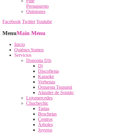
Pide
Presupuesto
Opiniones
Facebook
Twitter
Youtube
Menu
Main Menu
Inicio
Quiénes Somos
Servicios
Donostia DJs
Dj
Discofiesta
Karaoke
Verbenas
Orquesta Tsunami
Alquiler de Sonido
Lujomercedes
Chuchechic
Tartas
Brochetas
Centros
Árboles
Joyeros